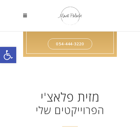
לא יודעים מאיפה להתחיל?
בואו ונכיר טוב יותר
54-444-3220⁩0
פתח
מזית פלאצ'י
הפרוייקטים שלי