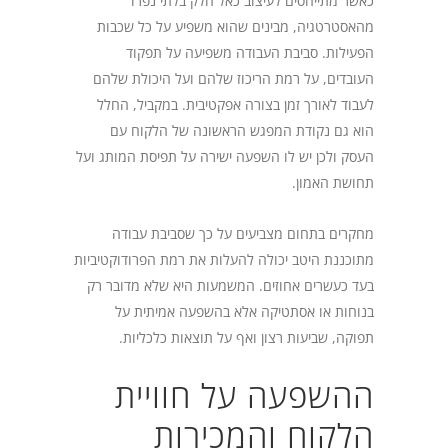
כאשר מתייחסים לעיצוב כאל חלק בלתי נפרד
מהאסטרטגיה, מבינים שהוא משפיע על כל שכבות
הפעילות. סביבת העבודה משפיעה על תפקוד
העובדים, על רמת הריכוז שלהם ועל היכולת שלהם
לעבוד לאורך זמן בצורה אפקטיבית. במקביל, החלל
הוא גם נקודת המפגש הראשונה של הלקוח עם
העסק ולכן יש לו השפעה ישירה על תפיסת המותג ועל
תחושת האמון.
מחקרים בתחום מצביעים על כך שסביבת עבודה
מתוכננת היטב יכולה להעלות את רמת הפרודוקטיביות
בעד כעשרים אחוזים. המשמעות היא שלא מדובר רק
בנוחות או אסתטיקה אלא בהשפעה אמיתית על
תפוקה, שביעות רצון ואף על תוצאות כלכליות.
ההשפעה על חוויית
הלקוח והמכירות