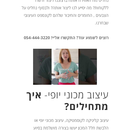
נחליט מה האווירה אותה ברצוננו ליצור ולשדר
ללקוחות? מה יסייע לנו ליצור אותה? ולבסוף נחליט על
הצבעים , החומרים והחיבור שלהם לקונספט העיצובי
שבחרנו.
רוצים לשמוע עוד? התקשרו אליי! 054-444-3220⁩
עיצוב מכוני יופי-
איך
מתחילים?
עיצוב קליניקה לקוסמטיקה, עיצוב מכוני יופי או
הלבשת חלל המכון יעשו בצורה מושלמת בסיוע