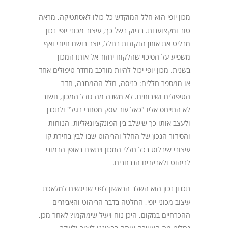
מכון יופי הוא חלל המוקדש כל כולו לאסתטיקה, מראה
טוב ומקצוענות. בדיוק בשל כך, עיצוב מכוני יופי נכון
מבליט את אותן הנקודות בחלל, יוצר רושם חיובי ואף
משפיע על הסיכוי שהלקוח יחזור אל אותו המכון
בשנית. מכון יופי יכול להיות מורכב מחדר טיפולים אחד
או ממספר חללים: כניסה, חלל ההמתנה, חדר
הטיפולים ושירותים. לא משנה מה גודל המכון, חשוב
לא התייחס אליו "כאל עוד עסק מסחרי רגיל" ולתכנן
ולעצב אותו כך שישלב בין הפונקציונאליות, הנוחות
והסידור הנכון של החלל והריהוט שבו לבין בחירת קו
עיצובי שיבלוט בכל חללי המכון ויתאים באופן הרמוני
לריהוט ולאביזרים הנבחרים.
תכנון נכון הוא השלב הראשון לפני שניגשים למלאכת
עיצוב מכוני יופי, החלטה בדבר הריהוט והאביזרים
ההכרחיים במקום, היכן נוח ויעיל שימוקמו? לאחר מכן,