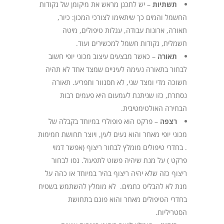
תשתיות
– יש לתכנן מראש את מיקומן של נקודות
החשמל והמים כך שיתאימו לצורכי המכון: כיור,
תאורה, ארונות עבודה, עגלות טיפולים, מיטה
חשמלית, נקודות חשמל למכשירים ועוד.
תאורה
– כאשר מבצעים עיצוב מכוני יופי חשוב
לבחור בתאורה נעימה לעיניים שמצד אחד לא תהיה
חשוכה מדי ומצד שני, לא תסנוור ותפריע. תאורה
נסתרת, כזו שניתנת לעמעום היא פעמים רבות
הבחירה האולטימטיבית.
רצפה
– פרקט הוא פופולרי במיוחד בקבלה של
מכוני יופי מאחר והוא נעים לעין, ויוצר תחושת חמימות
. בחדרי טיפולים מומלץ לבחור ריצוף (אפשר דמוי
פרקט ) על מנת שיהיה פשוט לתפעול. נסו לבחור
ריצוף כזה שלא יהיה ריצוף בהיר במיוחד או כהה על
מנת לא להבליט כתמים. לא מומלץ להשתמש בשטיח
בחדרי הטיפולים מאחר והוא פוגם בתחושת
הסטריליות.