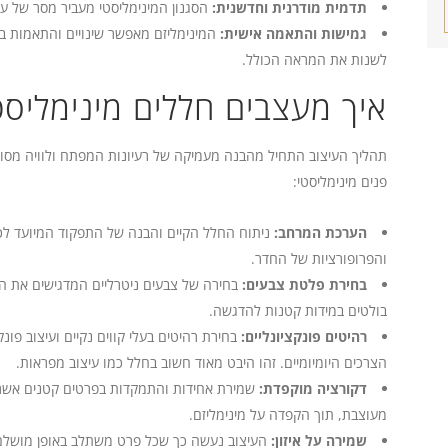
תדמית מודרנית וחדשנית:
הסגנון המינימליסטי מעביר מסר של עיצ
גמישות והתאמה אישית:
המינימליזם מאפשר שינויים והתאמות 
לשנות את המראה הכולל.
איך מעצבים חללים מינימליסט
תהליך העיצוב התחיל מהבנה מעמיקה של רעיונות המפתח ולוויה מסוד
פנים מינימליסטי:
הערכת המרחב:
ניתוח החלל הקיים והבנה של התפקוד המיועד לכל
והפרופורציות של החדר.
בחירת פלטת צבעים:
בחירה של צבעים ניטרליים המדגישים את הפ
בולטים במידות קטנות להדגשה.
רהיטים פונקציונליים:
בחירת רהיטים בעלי קווים נקיים ועיצוב פו
הצרכים היומיומיים. זהו היבט מאוד חשוב בחלל כמו עיצוב מפראות.
דקורציה מוקפדת:
שמירת אחידות והתמקדות בפרטים קטנים אשר מו
מעוצבת, תוך הקפדה על מינימליזם.
שמירה על איזון:
העיצוב נעשה כך שכל פרט משתלב באופן מושלם ע