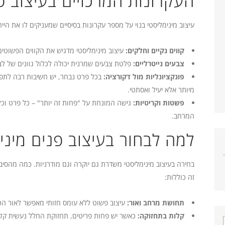
העקרונות המרכזיים בעיצוב פ
עיצוב מינימליסטי בנוי על מספר עקרונות בסיסיים שמעניקים לו את הייח
קווים נקיים וחלקים:
עיצוב מינימליסטי מדגיש את הקווים הפשוטים,
צבעים נייטרליים:
פלטת צבעים שמרנית יכולה לכלול גוונים של לבן
פונקציונליות מול דקורציה:
בכל פרט נבחר, יש חשיבות רבה לתפק
מיותר אלא יעיל ואסתטי.
פשטות וקריטיות:
גישה המונחת על "פחות זה יותר" – כל פרט וכ
המרחב.
למה לבחור בעיצוב פנים מיני
בחירה בעיצוב מינימליסטי משדרת גם יוקרה וגם מודרניות. כמה מהסיב
זה כוללות:
תחושת מרחב ואור:
עיצוב פשוט ללא עומס חזותי מאפשר לאור הט
קלות בתחזוקה:
כאשר יש פחות פריטים, תחזוקת החלל נעשית קלה 