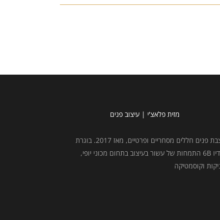
מזית פלאצ'י | עיצוב פנים
מעצבת פנים חללים מסחריים ופרטיים, מאז 2017. בוגרת
סטודיו 6B התמחות של עשור בעיצוב בתחום מכוני יופי,
יקות וקוסמטיקה