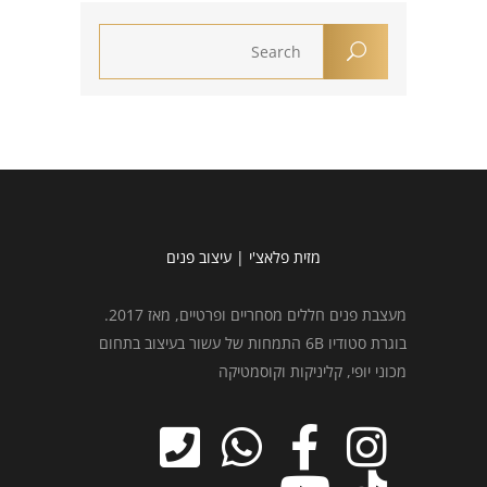
מזית פלאצ'י | עיצוב פנים
מעצבת פנים חללים מסחריים ופרטיים, מאז 2017.
בוגרת סטודיו 6B התמחות של עשור בעיצוב בתחום
מכוני יופי, קליניקות וקוסמטיקה