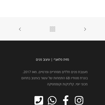
מזית פלאצ'י | עיצוב פנים
מעצבת פנים חללים מסחריים ופרטיים, מאז 2017.
בוגרת סטודיו 6B התמחות של עשור בעיצוב בתחום
מכוני יופי, קליניקות וקוסמטיקה